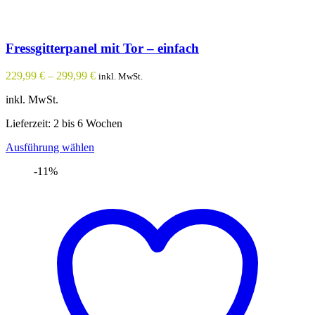
Fressgitterpanel mit Tor – einfach
229,99
€
–
299,99
€
inkl. MwSt.
inkl. MwSt.
Lieferzeit: 2 bis 6 Wochen
Dieses
Ausführung wählen
Produkt
-11%
weist
mehrere
Varianten
auf.
Die
Optionen
können
auf
der
Produktseite
gewählt
werden