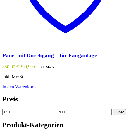
Panel mit Durchgang – für Fanganlage
Ursprünglicher
Aktueller
450,00
€
399,99
€
inkl. MwSt.
Preis
Preis
inkl. MwSt.
war:
ist:
450,00 €
399,99 €.
In den Warenkorb
Preis
Min.
Max.
Filter
Preis
Preis
Produkt-Kategorien