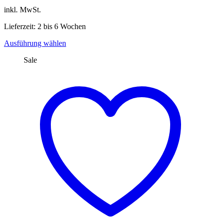
inkl. MwSt.
Lieferzeit: 2 bis 6 Wochen
Dieses
Ausführung wählen
Produkt
Sale
weist
mehrere
Varianten
auf.
Die
Optionen
können
auf
der
Produktseite
gewählt
werden