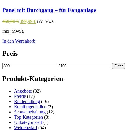
Panel mit Durchgang – für Fanganlage
Ursprünglicher
Aktueller
450,00
€
399,99
€
inkl. MwSt.
Preis
Preis
inkl. MwSt.
war:
ist:
450,00 €
399,99 €.
In den Warenkorb
Preis
Min.
Max.
Filter
Preis
Preis
Produkt-Kategorien
Angebote
(32)
Pferde
(17)
Rinderhaltung
(16)
Rundbogenhallen
(2)
Schweinehaltung
(12)
Top-Kategorien
(8)
Unkategorisiert
(1)
Weidebedarf
(54)