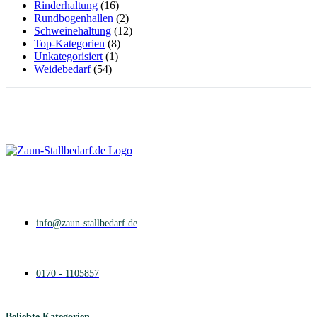
Rinderhaltung
(16)
gewählt
Rundbogenhallen
(2)
werden
Schweinehaltung
(12)
Top-Kategorien
(8)
Unkategorisiert
(1)
Weidebedarf
(54)
info@zaun-stallbedarf.de
0170 - 1105857
Beliebte Kategorien