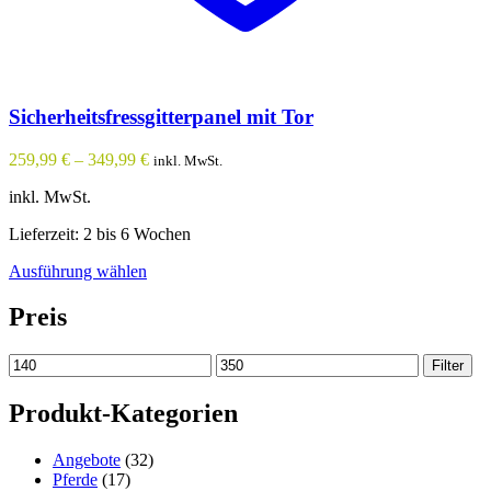
Sicherheitsfressgitterpanel mit Tor
259,99
€
–
349,99
€
inkl. MwSt.
inkl. MwSt.
Lieferzeit: 2 bis 6 Wochen
Dieses
Ausführung wählen
Produkt
weist
Preis
mehrere
Varianten
Min.
Max.
Filter
auf.
Preis
Preis
Die
Optionen
Produkt-Kategorien
können
auf
Angebote
(32)
der
Pferde
(17)
Produktseite