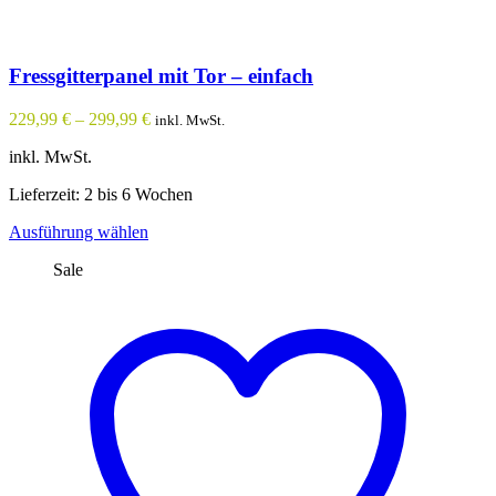
Fressgitterpanel mit Tor – einfach
229,99
€
–
299,99
€
inkl. MwSt.
inkl. MwSt.
Lieferzeit: 2 bis 6 Wochen
Dieses
Ausführung wählen
Produkt
Sale
weist
mehrere
Varianten
auf.
Die
Optionen
können
auf
der
Produktseite
gewählt
werden