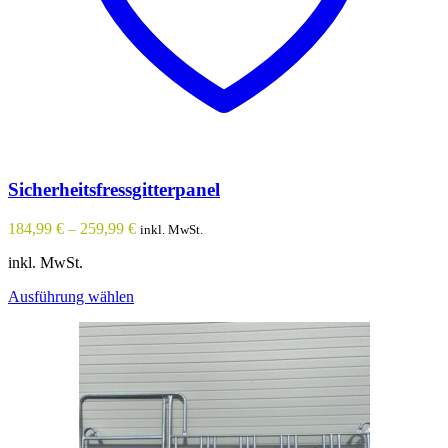
Sicherheitsfressgitterpanel
184,99
€
–
259,99
€
inkl. MwSt.
inkl. MwSt.
Dieses
Ausführung wählen
Produkt
weist
mehrere
Varianten
auf.
Die
Optionen
können