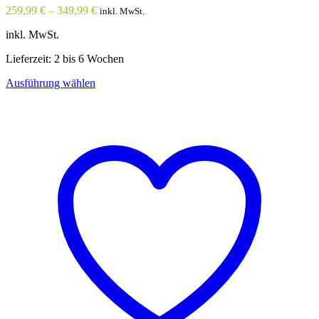
259,99
€
–
349,99
€
inkl. MwSt.
inkl. MwSt.
Lieferzeit: 2 bis 6 Wochen
Dieses
Ausführung wählen
Produkt
weist
mehrere
Varianten
auf.
Die
Optionen
können
auf
der
Produktseite
gewählt
werden