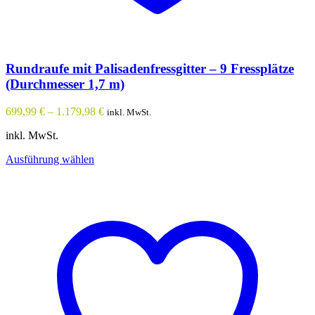
Rundraufe mit Palisadenfressgitter – 9 Fressplätze
(Durchmesser 1,7 m)
699,99
€
–
1.179,98
€
inkl. MwSt.
inkl. MwSt.
Dieses
Ausführung wählen
Produkt
weist
mehrere
Varianten
auf.
Die
Optionen
können
auf
der
Produktseite
gewählt