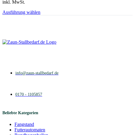
inkl. MwSt.
Dieses
Ausführung wählen
Produkt
weist
mehrere
Varianten
auf.
Die
Optionen
können
auf
der
Produktseite
info@zaun-stallbedarf.de
gewählt
werden
0170 - 1105857
Beliebte Kategorien
Fangstand
Futterautomaten