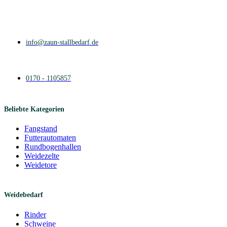
info@zaun-stallbedarf.de
0170 - 1105857
Beliebte Kategorien
Fangstand
Futterautomaten
Rundbogenhallen
Weidezelte
Weidetore
Weidebedarf
Rinder
Schweine