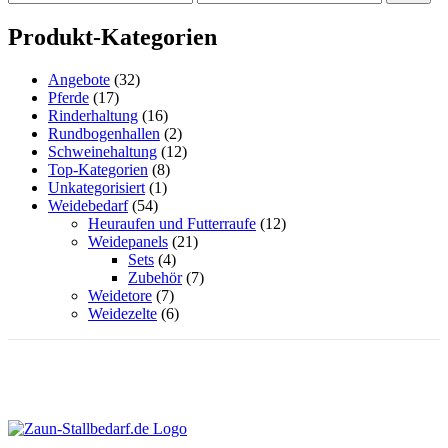
Preis
Preis
Die
Optionen
Produkt-Kategorien
können
auf
Angebote
(32)
der
Pferde
(17)
Produktseite
Rinderhaltung
(16)
gewählt
Rundbogenhallen
(2)
werden
Schweinehaltung
(12)
Top-Kategorien
(8)
Unkategorisiert
(1)
Weidebedarf
(54)
Heuraufen und Futterraufe
(12)
Weidepanels
(21)
Sets
(4)
Zubehör
(7)
Weidetore
(7)
Weidezelte
(6)