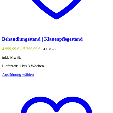
Behandlungsstand | Klauenpflegestand
4.999,99
€
–
5.399,99
€
inkl. MwSt.
inkl. MwSt.
Lieferzeit: 1 bis 3 Wochen
Dieses
Ausführung wählen
Produkt
weist
mehrere
Varianten
auf.
Die
Optionen
können