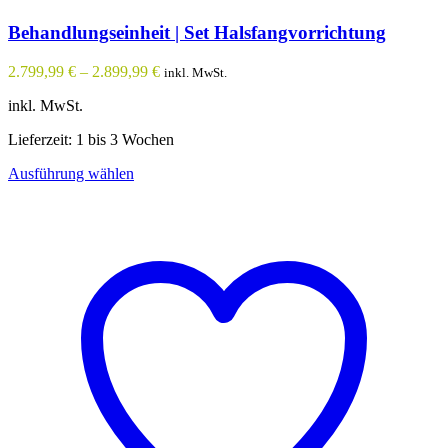
Behandlungseinheit | Set Halsfangvorrichtung
2.799,99
€
–
2.899,99
€
inkl. MwSt.
inkl. MwSt.
Lieferzeit: 1 bis 3 Wochen
Dieses
Ausführung wählen
Produkt
weist
mehrere
Varianten
auf.
Die
Optionen
können
auf
der
Produktseite
gewählt
werden