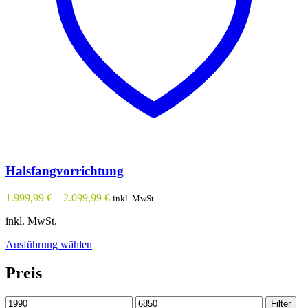
Halsfangvorrichtung
1.999,99
€
–
2.099,99
€
inkl. MwSt.
inkl. MwSt.
Dieses
Ausführung wählen
Produkt
weist
Preis
mehrere
Varianten
Min.
Max.
Filter
auf.