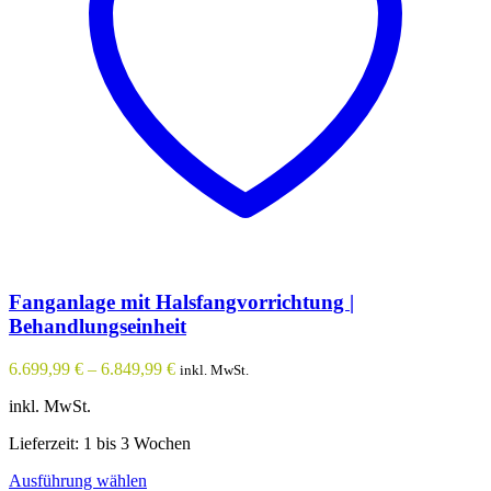
auf
der
Produktseite
gewählt
werden
Fanganlage mit Halsfangvorrichtung |
Behandlungseinheit
6.699,99
€
–
6.849,99
€
inkl. MwSt.
inkl. MwSt.
Lieferzeit: 1 bis 3 Wochen
Dieses
Ausführung wählen