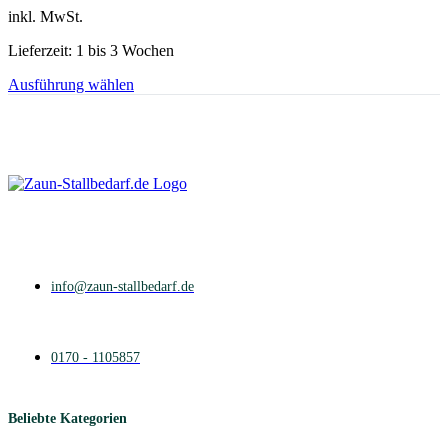
inkl. MwSt.
Lieferzeit: 1 bis 3 Wochen
Dieses
Ausführung wählen
Produkt
weist
mehrere
Varianten
auf.
Die
Optionen
können
auf
der
Produktseite
info@zaun-stallbedarf.de
gewählt
werden
0170 - 1105857
Beliebte Kategorien