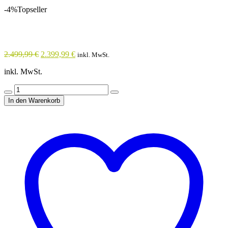
-4%
Topseller
Ursprünglicher
Aktueller
2.499,99
€
2.399,99
€
inkl. MwSt.
Preis
Preis
inkl. MwSt.
war:
ist:
2.499,99 €
2.399,99 €.
Quantity
In den Warenkorb