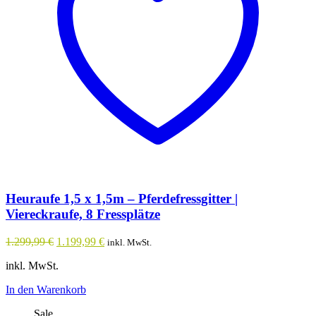
auf
der
Produktseite
gewählt
werden
Heuraufe 1,5 x 1,5m – Pferdefressgitter |
Viereckraufe, 8 Fressplätze
Ursprünglicher
Aktueller
1.299,99
€
1.199,99
€
inkl. MwSt.
Preis
Preis
inkl. MwSt.
war:
ist:
1.299,99 €
1.199,99 €.
In den Warenkorb
Sale