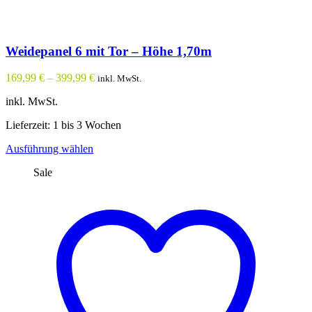
Weidepanel 6 mit Tor – Höhe 1,70m
169,99
€
–
399,99
€
inkl. MwSt.
inkl. MwSt.
Lieferzeit: 1 bis 3 Wochen
Dieses
Ausführung wählen
Produkt
Sale
weist
mehrere
Varianten
auf.
Die
Optionen
können
auf
der
Produktseite
gewählt
werden