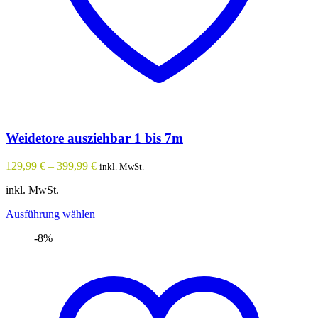
Weidetore ausziehbar 1 bis 7m
129,99
€
–
399,99
€
inkl. MwSt.
inkl. MwSt.
Dieses
Ausführung wählen
Produkt
-8%
weist
mehrere
Varianten
auf.
Die
Optionen
können