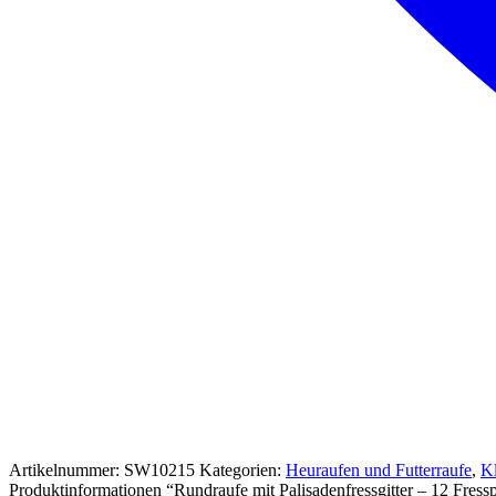
Artikelnummer:
SW10215
Kategorien:
Heuraufen und Futterraufe
,
Kl
Produktinformationen “Rundraufe mit Palisadenfressgitter – 12 Fress