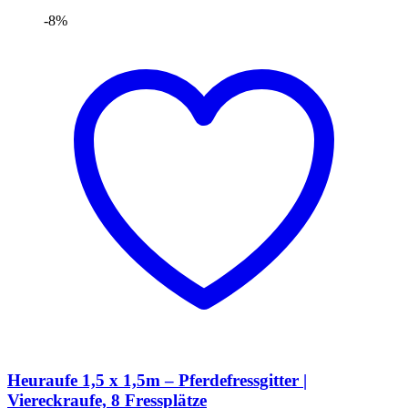
Produkt
-8%
weist
mehrere
Varianten
auf.
Die
Optionen
können
auf
der
Produktseite
gewählt
werden
Heuraufe 1,5 x 1,5m – Pferdefressgitter |
Viereckraufe, 8 Fressplätze