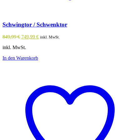
Schwingtor / Schwenktor
Ursprünglicher
Aktueller
849,99
€
749,99
€
inkl. MwSt.
Preis
Preis
inkl. MwSt.
war:
ist:
849,99 €
749,99 €.
In den Warenkorb