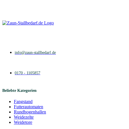
weist
mehrere
Varianten
auf.
Die
Optionen
können
auf
der
Produktseite
info@zaun-stallbedarf.de
gewählt
werden
0170 - 1105857
Beliebte Kategorien
Fangstand
Futterautomaten
Rundbogenhallen
Weidezelte
Weidetore