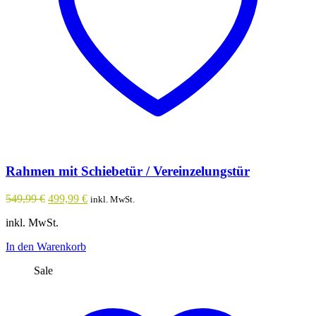
Rahmen mit Schiebetür / Vereinzelungstür
Ursprünglicher
Aktueller
549,99
€
499,99
€
inkl. MwSt.
Preis
Preis
inkl. MwSt.
war:
ist:
549,99 €
499,99 €.
In den Warenkorb
Sale