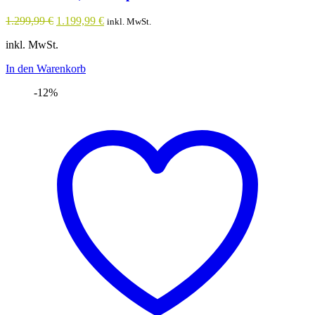
Ursprünglicher
Aktueller
1.299,99
€
1.199,99
€
inkl. MwSt.
Preis
Preis
inkl. MwSt.
war:
ist:
1.299,99 €
1.199,99 €.
In den Warenkorb
-12%